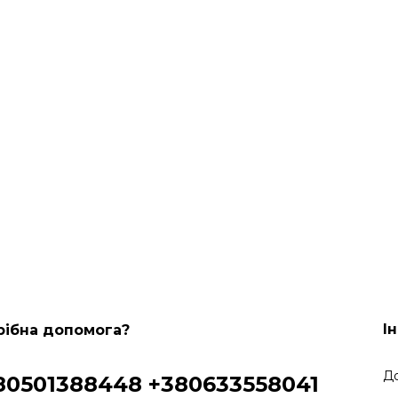
І
рібна допомога?
До
80501388448
+380633558041