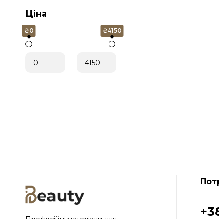
Ціна
₴0
₴4150
-
Пот
+3