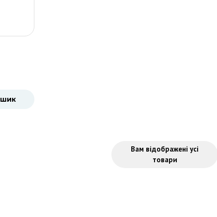
 Pro, 8
ошик
Вам відображені усі
товари