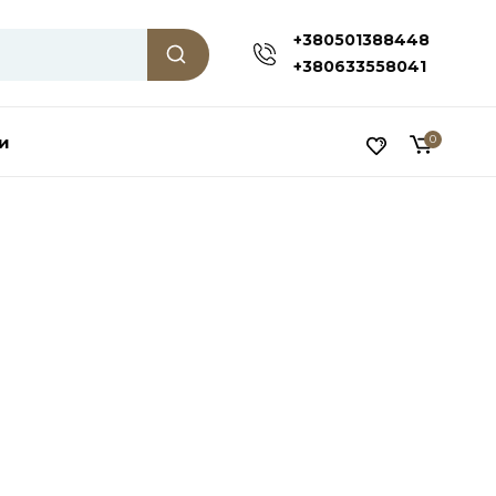
+380501388448
+380633558041
и
0