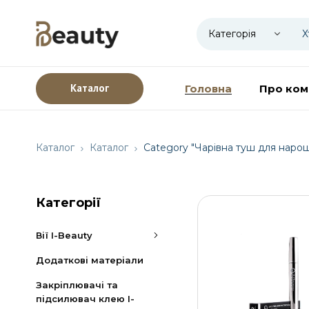
Каталог
Головна
Про ком
Каталог
Каталог
Category "Чарівна туш для нарощ
Категорії
Вії I-Beauty
Додаткові матеріали
Закріплювачі та
підсилювач клею I-