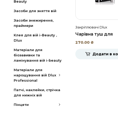
Beauty
Засоби для зняття вій
Засоби знежирення,
праймери
Закріплювачі Dlux
Чарівна туш для
Клея для вій i-Beauty ,
нарощених вій Dlux
Dlux
270.00
₴
мл.
Матеріали для
Додати в к
біозавивки та
ламінування вій i-beauty
Матеріали для
нарощування вій Dlux
Professional
Патчі, наклейки, стрічка
для нижніх вій
Пінцети