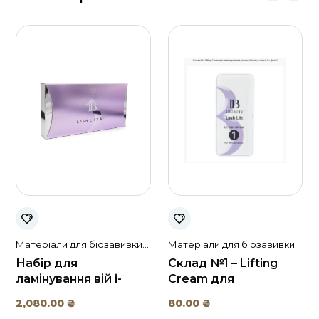
Матеріали для біозавивки
Матеріали для біозавивки
та ламінування вій i-beauty
та ламінування вій i-beauty
Набір для
Склад №1 – Lifting
ламінування вій i-
Cream для
Beauty
ламінування вій у
2,080.00
₴
80.00
₴
саші (0,5г.), i-Beauty