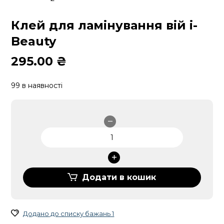
Клей для ламінування вій i-
Beauty
295.00
₴
99 в наявності
Клей
для
ламінування
вій
i-
Додати в кошик
Beauty
кількість
Додано до списку бажань 1