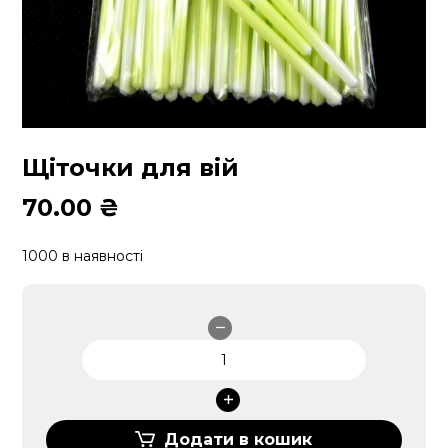
Щіточки для вій
70.00
₴
1000 в наявності
Щіточки
для
вій
кількість
Додати в кошик