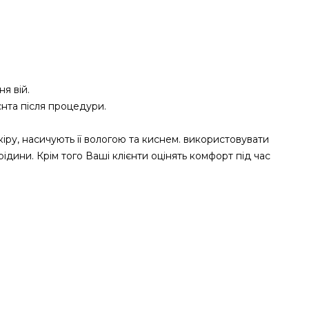
я вій.
єнта після процедури.
ру, насичують її вологою та киснем. використовувати
рідини. Крім того Ваші клієнти оцінять комфорт під час