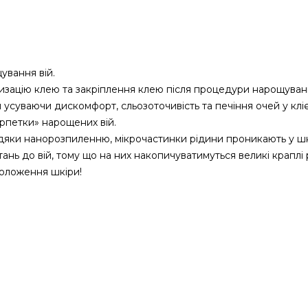
ування вій.
изацію клею та закріплення клею після процедури нарощуванн
м усуваючи дискомфорт, сльозоточивість та печіння очей у клі
арпетки» нарощених вій.
вдяки нанорозпиленню, мікрочастинки рідини проникають у шкі
тань до вій, тому що на них накопичуватимуться великі краплі 
воложення шкіри!