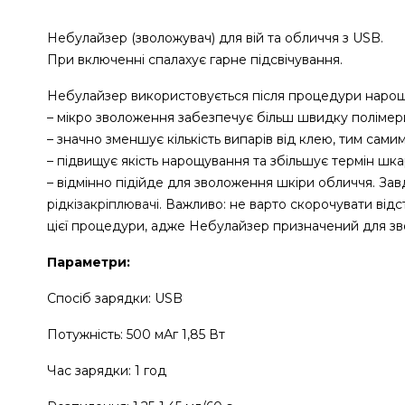
Небулайзер (зволожувач) для вій та обличчя з USB.
При включенні спалахує гарне підсвічування.
Небулайзер використовується після процедури нарощ
– мікро зволоження забезпечує більш швидку полімер
– значно зменшує кількість випарів від клею, тим сами
– підвищує якість нарощування та збільшує термін шк
– відмінно підійде для зволоження шкіри обличчя. За
рідкі
закріплювачі
. Важливо: не варто скорочувати відс
цієї процедури, адже Небулайзер призначений для з
Параметри:
Спосіб зарядки: USB
Потужність: 500 мАг 1,85 Вт
Час зарядки: 1 год