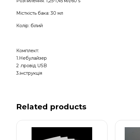
Розпилення: 1,25-1,45 мл/60 s
Місткість бака: 30 мл
Колір: білий
Комплект:
1.Небулайзер
2 .провід USB
3.інструкція
Related products