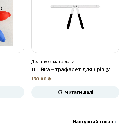
Додаткові матеріали
Дод
Лінійка – трафарет для брів (у
Мас
футлярі)
пр
130.00
₴
20
Читати далі
Наступний товар