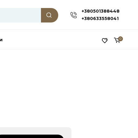
+380501388448
+380633558041
и
0