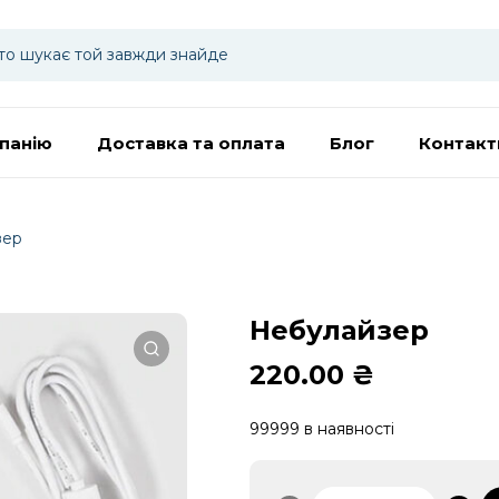
панію
Доставка та оплата
Блог
Контакт
зер
Небулайзер
220.00
₴
99999 в наявності
Небулайзер