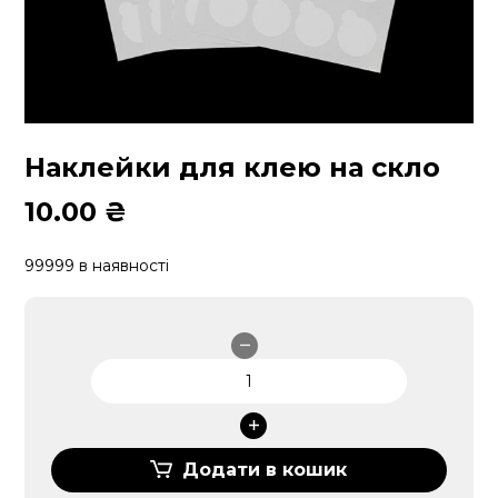
Наклейки для клею на скло
10.00
₴
99999 в наявності
Наклейки
для
клею
на
скло
Додати в кошик
кількість