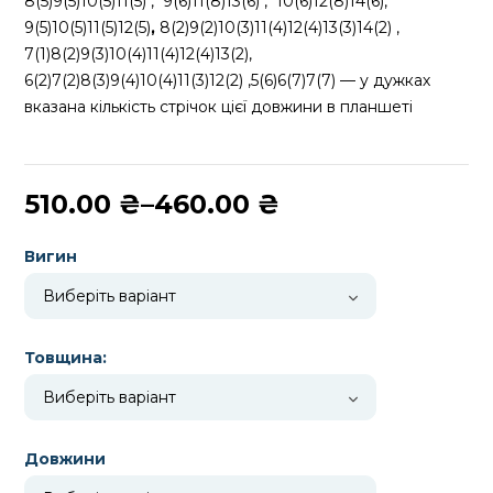
8(5)9(5)10(5)11(5) , 9(6)11(8)13(6) ,
10(6)12(8)14(6),
9(5)10(5)11(5)12(5)
,
8(2)9(2)10(3)11(4)12(4)13(3)14(2) ,
7(1)8(2)9(3)10(4)11(4)12(4)13(2),
6(2)7(2)8(3)9(4)10(4)11(3)12(2) ,5(6)6(7)7(7) — у дужках
вказана кількість стрічок цієї довжини в планшеті
Діапазон
510.00
₴
–
460.00
₴
цін:
від
Вигин
460.00 ₴
до
510.00 ₴
Товщина:
Довжини