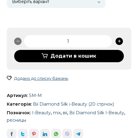
Вії
Diamond
Silk
Додати в кошик
(Mix
)
I-
Додано до списку бажань
Beauty
кількість
Артикул:
SM-M
Категорія:
Вії Diamond Silk i-Beauty (20 стрічок)
Позначок:
I-Beauty
,
mix
,
вії
,
Вії Diamond Silk I-Beauty
,
ресницы