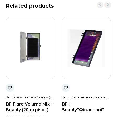
Related products
Вії Flare Volume i-Beauty (20
Кольорові вії, вії з декором
стрічок)
I-Beauty
Вії Flare Volume Mix i-
Вії I-
Beauty (20 стрічок)
Beauty”Фіолетові”
MIX