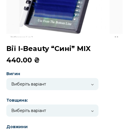
Вії I-Beauty “Сині” MIX
440.00
₴
Вигин
Товщина:
Довжини