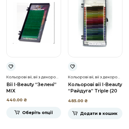
Кольорові вії, вії з декором
Кольорові вії, вії з декором
I-Beauty
I-Beauty
Вії I-Beauty “Зелені”
Кольорові вії I-Beauty
MIX
“Райдуга” Triple (20
стрічок)
440.00
₴
485.00
₴
Оберіть опції
Додати в кошик