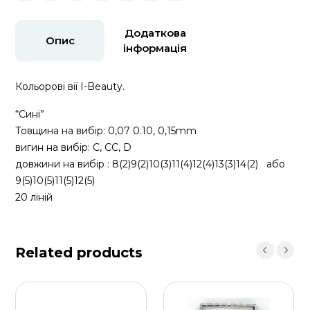
Додаткова
Опис
інформація
Кольорові вії I-Beauty.
“Сині”
Товщина на вибір: 0,07 0.10, 0,15mm
вигин на вибір: C, СС, D
довжини на вибір : 8(2)9(2)10(3)11(4)12(4)13(3)14(2)
або
9(5)10(5)11(5)12(5)
20 ліній
Related products