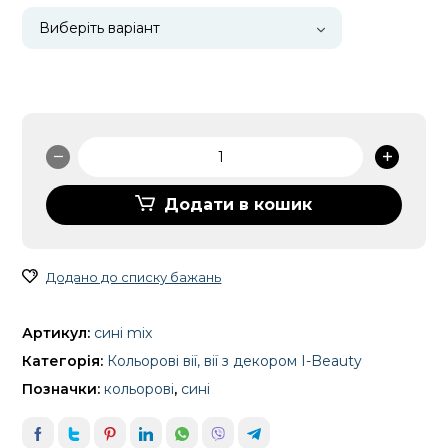
Вії
I-
Beauty
Додати в кошик
"Сині"
MIX
кількість
Додано до списку бажань
Артикул:
сині mix
Категорія:
Кольорові вії, вії з декором I-Beauty
Позначки:
кольорові
,
сині