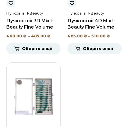
Пучкові вії I-Beauty
Пучкові вії I-Beauty
Пучкові вії 3D Mix I-
Пучкові вії 4D Mix I-
Beauty Fine Volume
Beauty Fine Volume
Діапазон
Діапаз
460.00
₴
–
485.00
₴
485.00
₴
–
510.00
₴
цін:
цін:
Оберіть опції
Оберіть опції
від
від
460.00 ₴
485.00 
до
до
485.00 ₴
510.00 