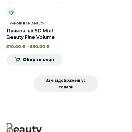
Пучкові вії I-Beauty
Пучкові вії 5D Mix I-
Beauty Fine Volume
Діапазон
510.00
₴
–
530.00
₴
цін:
Оберіть опції
від
510.00 ₴
до
Вам відображені усі
530.00 ₴
товари