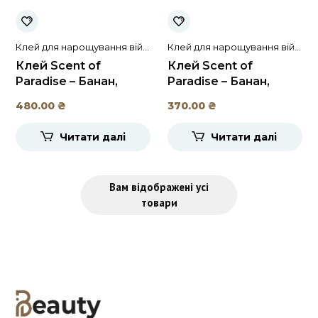
Клей для нарощування вій і
Клей для нарощування вій і
брів
брів
Клей Scent of
Клей Scent of
Paradise – Банан,
Paradise – Банан,
DLUX 10ml
DLUX 5ml
480.00
₴
370.00
₴
Читати далі
Читати далі
Вам відображені усі
товари