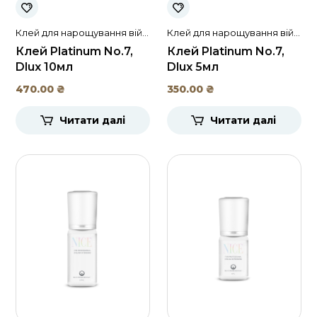
Клей для нарощування вій і
Клей для нарощування вій і
брів
брів
Клей Platinum No.7,
Клей Platinum No.7,
Dlux 10мл
Dlux 5мл
470.00
₴
350.00
₴
Читати далі
Читати далі