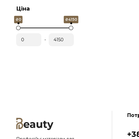
Ціна
₴0
₴4150
-
Пот
+3