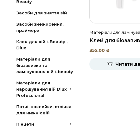
Beauty
Засоби для зняття вій
Засоби знежирення,
праймери
Матеріали для ламінува
брів
Клей для біозавив
Клея для вій i-Beauty ,
ламінування вій Cr
Dlux
355.00
₴
Clear, DLUX, 5мл
Матеріали для
Читати да
біозавивки та
ламінування вій i-beauty
Матеріали для
нарощування вій Dlux
Professional
Патчі, наклейки, стрічка
для нижніх вій
Пінцети