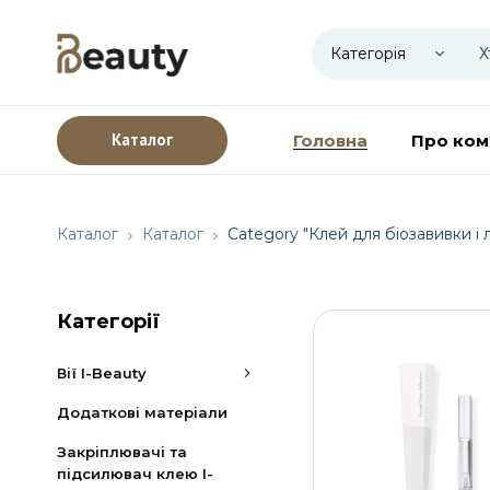
Каталог
Головна
Про ком
Каталог
Каталог
Category "Клей для біозавивки і 
Категорії
Вії I-Beauty
Додаткові матеріали
Закріплювачі та
підсилювач клею I-