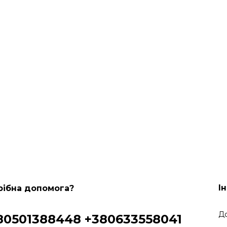
І
рібна допомога?
До
80501388448
+380633558041