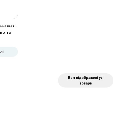
ння вій та
ки та
ystal
лі
Вам відображені усі
товари