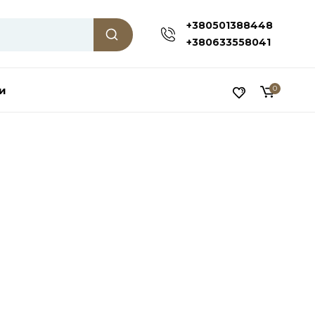
+380501388448
+380633558041
и
0