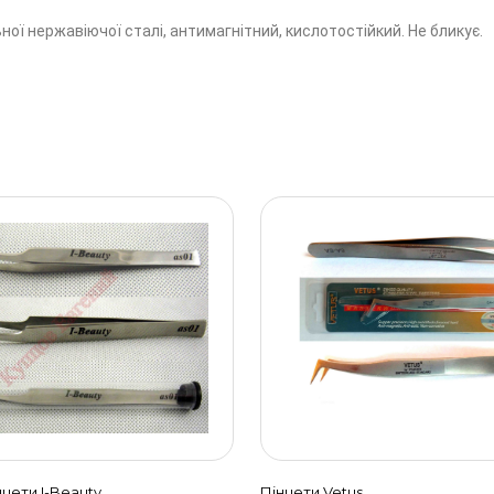
ної нержавіючої сталі, антимагнітний, кислотостійкий. Не бликує.
нцети I-Beauty
Пінцети Vetus