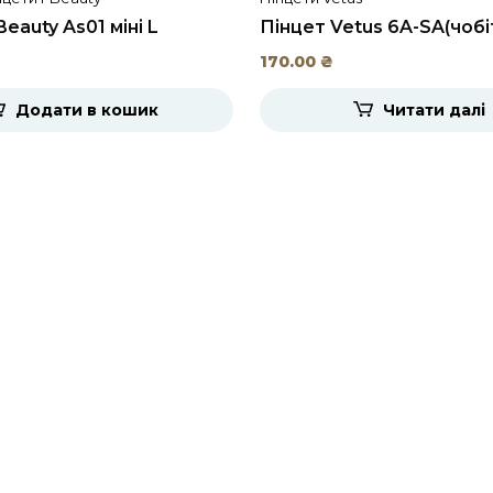
Beauty As01 міні L
Пінцет Vetus 6A-SA(чобі
170.00
₴
Додати в кошик
Читати далі