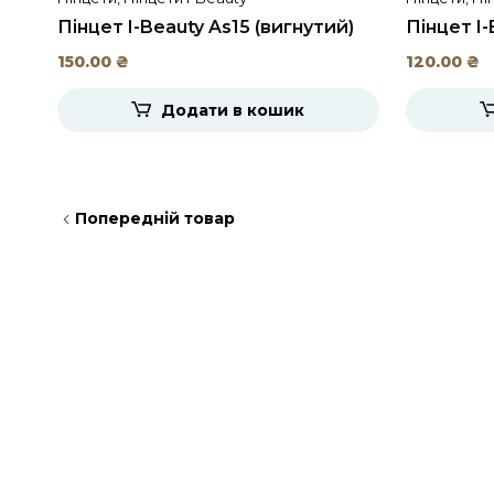
Пінцет I-Beauty As15 (вигнутий)
Пінцет I-
“золото”
“срібло”
150.00
₴
120.00
₴
Додати в кошик
Попередній товар