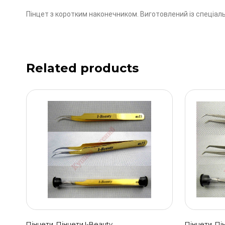
Пінцет з коротким наконечником. Виготовлений із спеціаль
Related products
Пінцети
Пінцети I-Beauty
Пінцети
Пі