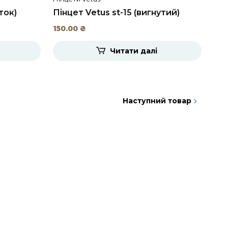
ток)
Пінцет Vetus st-15 (вигнутий)
Пін
150.00
₴
150
Читати далі
Наступний товар