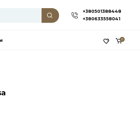
+380501388448
+380633558041
и
0
sa