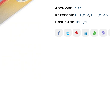
Артикул:
5а-sa
Категорії:
Пінцети
,
Пінцети V
Позначка:
пинцет