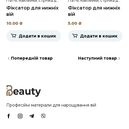
Патчі, наклейки, стрічка для
Патчі, наклейки, стрічка для
нижніх вій
нижніх вій
Фіксатор для нижніх
Фіксатор для нижніх
вій
вій
10.00
₴
5.00
₴
Додати в кошик
Додати в кошик
Попередній товар
Наступний товар
Професійні матеріали для нарощування вій