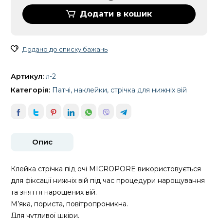
вій
MICROPORE
Додати в кошик
(віскозна)
кількість
Додано до списку бажань
Артикул:
л-2
Категорія:
Патчі, наклейки, стрічка для нижніх вій
Опис
Клейка стрічка під очі MICROPORE використовується
для фіксації нижніх вій під час процедури нарощування
та зняття нарощених вій.
М’яка, пориста, повітропроникна.
Для чутливої шкіри.