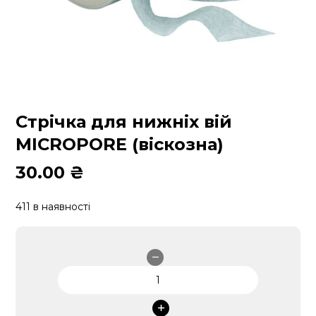
Стрічка для нижніх вій
MICROPORE (віскозна)
30.00
₴
411 в наявності
Стрічка
для
нижніх