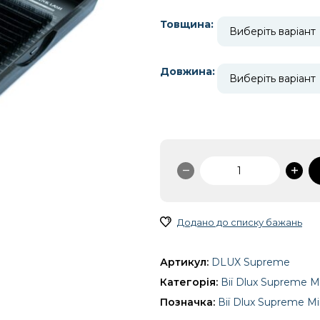
до
455.00 ₴
Товщина:
Довжина:
Вії
Dlux
Supreme
Mink
Додано до списку бажань
чорні
(18
стрічок)
Артикул:
DLUX Supreme
кількість
Категорія:
Вії Dlux Supreme Mi
Позначка:
Вії Dlux Supreme Min