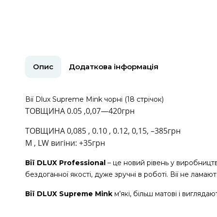
Опис
Додаткова інформація
Вії Dlux Supreme Mink чорні (18 стрічок)
ТОВЩИНА 0.05 ,0,07—420грн
ТОВЩИНА 0,085 , 0.10 , 0.12, 0,15, –385грн
М , LW вигіни: +35грн
Вії DLUX Professional
– це новий рівень у виробництві
бездоганної якості, дуже зручні в роботі. Вії не лама
Вії DLUX Supreme Mink
м’які, більш матові і вигляда