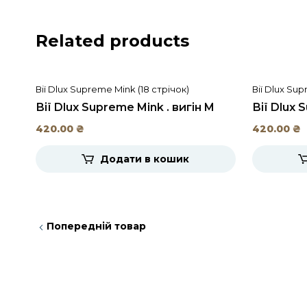
Related products
Вії Dlux Supreme Mink (18 стрічок)
Вії Dlux Sup
Вії Dlux Supreme Mink . вигін M
Вії Dlux 
420.00
₴
420.00
₴
Додати в кошик
Попередній товар