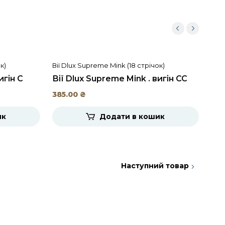
к)
Вії Dlux Supreme Mink (18 стрічок)
Вії 
игін C
Вії Dlux Supreme Mink . вигін CC
Вії
385.00
₴
385
ик
Додати в кошик
Наступний товар