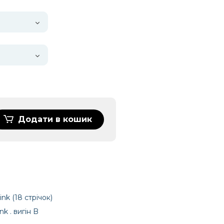
Додати в кошик
nk (18 стрічок)
k . вигін B