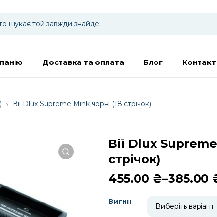
панію
Доставка та оплата
Блог
Контакт
)
Вії Dlux Supreme Mink чорні (18 стрічок)
Вії Dlux Supreme
стрічок)
Діапазон
455.00
₴
–
385.00
цін:
від
Вигин
385.00 ₴