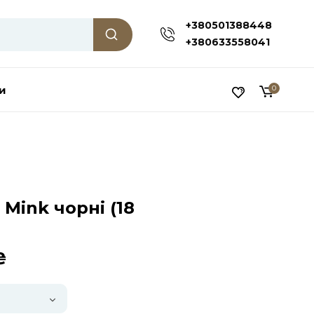
+380501388448
+380633558041
и
0
 Mink чорні (18
₴