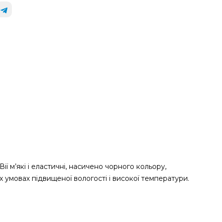
ї м’які і еластичні, насичено чорного кольору,
х умовах підвищеної вологості і високої температури.