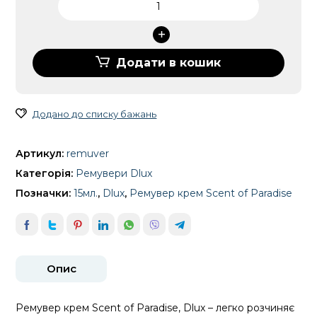
крем
Scent
of
Paradise,
Додати в кошик
Dlux,
15мл.
кількість
Додано до списку бажань
Артикул:
remuver
Категорія:
Ремувери Dlux
Позначки:
15мл.
,
Dlux
,
Ремувер крем Scent of Paradise
Опис
Ремувер крем Scent of Paradise, Dlux – легко розчиняє