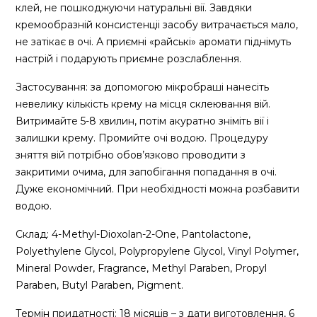
клей, не пошкоджуючи натуральні вії. Завдяки
кремообразній консистенціі засобу витрачається мало,
не затікає в очі. А приємні «райські» аромати піднімуть
настрій і подарують приємне розслаблення.
Застосування: за допомогою мікробраші нанесіть
невелику кількість крему на місця склеювання вій.
Витримайте 5-8 хвилин, потім акуратно зніміть вії і
залишки крему. Промийте очі водою. Процедуру
зняття вій потрібно обов’язково проводити з
закритими очима, для запобігання попадання в очі.
Дуже економічний. При необхідності можна розбавити
водою.
Склад: 4-Methyl-Dioxolan-2-One, Pantolactone,
Polyethylene Glycol, Polypropylene Glycol, Vinyl Polymer,
Mineral Powder, Fragrance, Methyl Paraben, Propyl
Paraben, Butyl Paraben, Pigment.
Термін придатності: 18 місяців – з дати виготовлення, 6