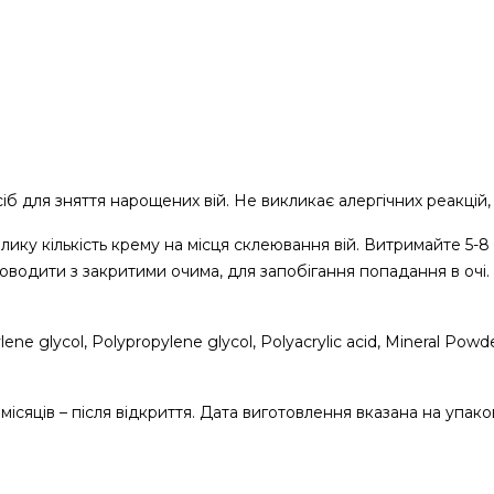
б для зняття нарощених вій. Не викликає алергічних реакцій,
ку кількість крему на місця склеювання вій. Витримайте 5-8 хв
оводити з закритими очима, для запобігання попадання в очі
ene glycol, Polypropylene glycol, Polyacrylic acid, Mineral Powd
 місяців – після відкриття. Дата виготовлення вказана на упаков