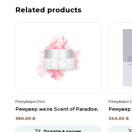
Related products
Ремувери Dlux
Ремувери D
Ремувер желе Scent of Paradise,
Ремувер к
Dlux, 15мл.
360.00
₴
340.00
₴
Додати в кошик