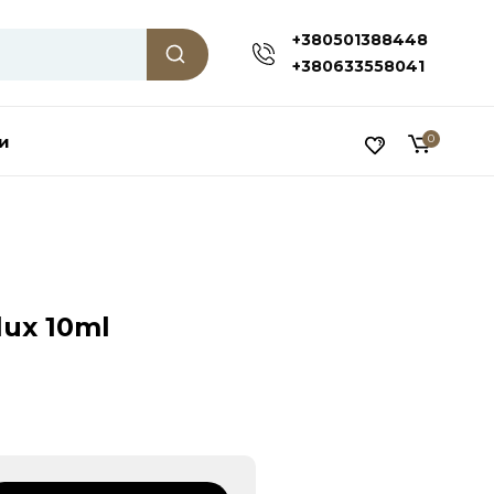
+380501388448
+380633558041
и
0
ux 10ml