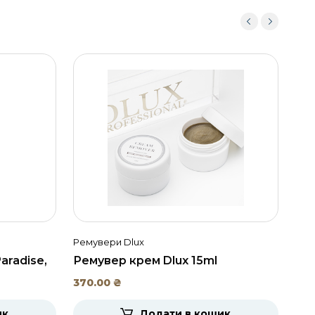
Ремувери Dlux
Рем
aradise,
Ремувер крем Dlux 15ml
Рем
Dlu
370.00
₴
265
ик
Додати в кошик