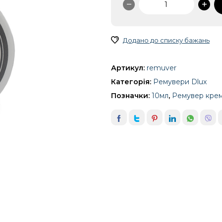
крем
Dlux
10ml
Додано до списку бажань
кількість
Артикул:
remuver
Категорія:
Ремувери Dlux
Позначки:
10мл
,
Ремувер крем