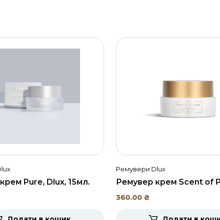
lux
Ремувери Dlux
рем Pure, Dlux, 15мл.
Ремувер крем Scent of P
Dlux, 15мл.
360.00
₴
Додати в кошик
Додати в кош