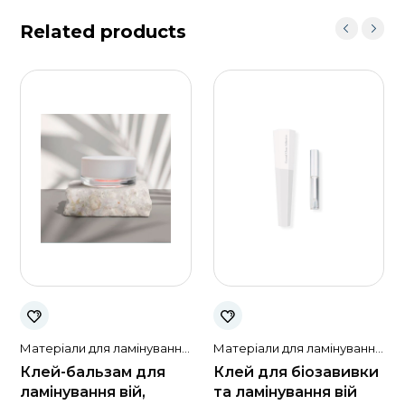
Related products
Матеріали для ламінування
Матеріали для ламінування
вій та брів
вій та брів
Клей-бальзам для
Клей для біозавивки
ламінування вій,
та ламінування вій