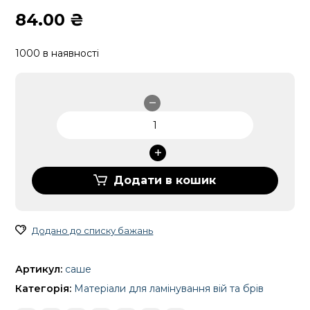
84.00
₴
1000 в наявності
Суміш
№1
Lifting
Lotion
для
Додати в кошик
ламінування
брів
в
Додано до списку бажань
саше,
DLUX
Артикул:
саше
кількість
Категорія:
Матеріали для ламінування вій та брів