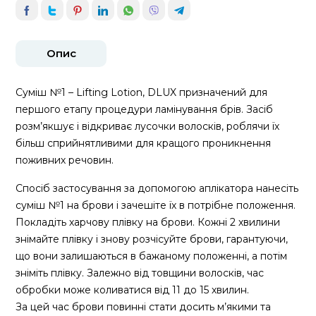
Опис
Суміш №1 – Lifting Lotion, DLUX призначений для
першого етапу процедури ламінування брів. Засіб
розм’якшує і відкриває лусочки волосків, роблячи їх
більш сприйнятливими для кращого проникнення
поживних речовин.
Спосіб застосування за допомогою аплікатора нанесіть
суміш №1 на брови і зачешіте їх в потрібне положення.
Покладіть харчову плівку на брови. Кожні 2 хвилини
знімайте плівку і знову розчісуйте брови, гарантуючи,
що вони залишаються в бажаному положенні, а потім
зніміть плівку. Залежно від товщини волосків, час
обробки може коливатися від 11 до 15 хвилин.
За цей час брови повинні стати досить м’якими та