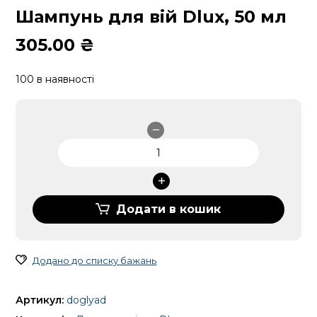
Шампунь для вій Dlux, 50 мл
305.00
₴
100 в наявності
Шампунь
для
вій
Dlux,
50
Додати в кошик
мл
кількість
Додано до списку бажань
Артикул:
doglyad